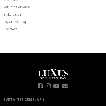
kaip mes dirbame
atlikti darbai
Siųsti užklausą
Kontaktai
SVETAINĖS ŽEMĖLAPIS