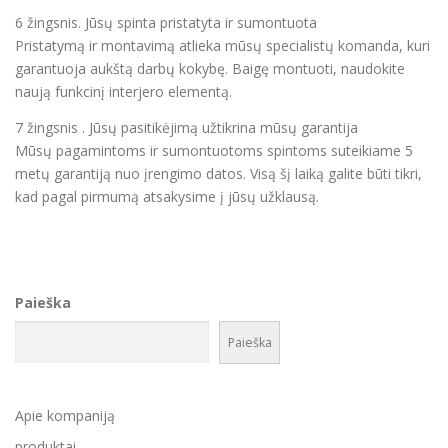
6 žingsnis. Jūsų spinta pristatyta ir sumontuota
Pristatymą ir montavimą atlieka mūsų specialistų komanda, kuri
garantuoja aukštą darbų kokybę. Baigę montuoti, naudokite
naują funkcinį interjero elementą.
7 žingsnis . Jūsų pasitikėjimą užtikrina mūsų garantija
Mūsų pagamintoms ir sumontuotoms spintoms suteikiame 5
metų garantiją nuo įrengimo datos. Visą šį laiką galite būti tikri,
kad pagal pirmumą atsakysime į jūsų užklausą.
Paieška
Paieška
Apie kompaniją
produktai