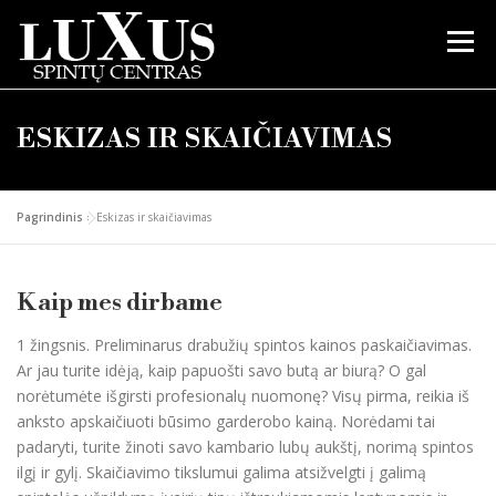
Перейти
к
Меню
содержимому
APIE KOMPANIJĄ
PRODUKTAI
KAIP MES DIRBAME
ESKIZAS IR SKAIČIAVIMAS
ATLIKTI DARBAI
SIŲSTI UŽKLAUSĄ
KONTAKTAI
Pagrindinis
»
Eskizas ir skaičiavimas
Kaip mes dirbame
1 žingsnis. Preliminarus drabužių spintos kainos paskaičiavimas.
Ar jau turite idėją, kaip papuošti savo butą ar biurą? O gal
norėtumėte išgirsti profesionalų nuomonę? Visų pirma, reikia iš
anksto apskaičiuoti būsimo garderobo kainą. Norėdami tai
padaryti, turite žinoti savo kambario lubų aukštį, norimą spintos
ilgį ir gylį. Skaičiavimo tikslumui galima atsižvelgti į galimą