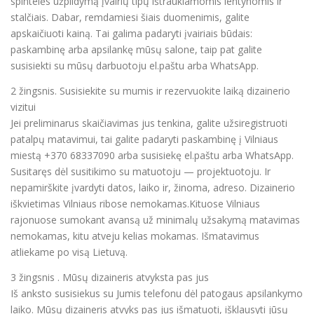
spintelės užpildymą įvairių tipų ištraukiamomis lentynomis ir
stalčiais. Dabar, remdamiesi šiais duomenimis, galite
apskaičiuoti kainą. Tai galima padaryti įvairiais būdais:
paskambinę arba apsilankę mūsų salone, taip pat galite
susisiekti su mūsų darbuotoju el.paštu arba WhatsApp.
2 žingsnis. Susisiekite su mumis ir rezervuokite laiką dizainerio
vizitui
Jei preliminarus skaičiavimas jus tenkina, galite užsiregistruoti
patalpų matavimui, tai galite padaryti paskambinę į Vilniaus
miestą +370 68337090 arba susisiekę el.paštu arba WhatsApp.
Susitaręs dėl susitikimo su matuotoju — projektuotoju. Ir
nepamirškite įvardyti datos, laiko ir, žinoma, adreso. Dizainerio
iškvietimas Vilniaus ribose nemokamas.Kituose Vilniaus
rajonuose sumokant avansą už minimalų užsakymą matavimas
nemokamas, kitu atveju kelias mokamas. Išmatavimus
atliekame po visą Lietuvą.
3 žingsnis . Mūsų dizaineris atvyksta pas jus
Iš anksto susisiekus su Jumis telefonu dėl patogaus apsilankymo
laiko. Mūsų dizaineris atvyks pas jus išmatuoti, išklausyti jūsų