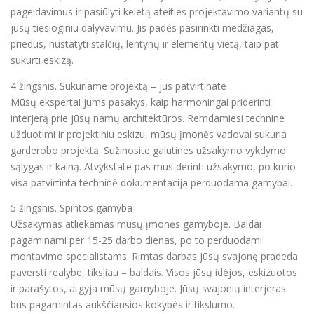
pageidavimus ir pasiūlyti keletą ateities projektavimo variantų su
jūsų tiesioginiu dalyvavimu. Jis padės pasirinkti medžiagas,
priedus, nustatyti stalčių, lentynų ir elementų vietą, taip pat
sukurti eskizą.
4 žingsnis. Sukuriame projektą – jūs patvirtinate
Mūsų ekspertai jums pasakys, kaip harmoningai priderinti
interjerą prie jūsų namų architektūros. Remdamiesi technine
užduotimi ir projektiniu eskizu, mūsų įmonės vadovai sukuria
garderobo projektą. Sužinosite galutines užsakymo vykdymo
sąlygas ir kainą. Atvykstate pas mus derinti užsakymo, po kurio
visa patvirtinta techninė dokumentacija perduodama gamybai.
5 žingsnis. Spintos gamyba
Užsakymas atliekamas mūsų įmonės gamyboje. Baldai
pagaminami per 15-25 darbo dienas, po to perduodami
montavimo specialistams. Rimtas darbas jūsų svajonę pradeda
paversti realybe, tiksliau – baldais. Visos jūsų idėjos, eskizuotos
ir parašytos, atgyja mūsų gamyboje. Jūsų svajonių interjeras
bus pagamintas aukščiausios kokybės ir tikslumo.